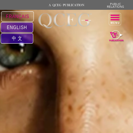
FRANÇAIS
ENGLISH
中 文