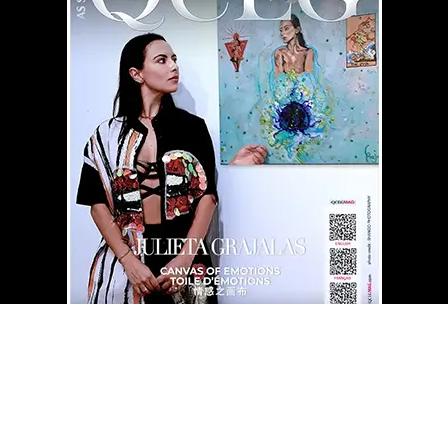
QCEG MAG
BIBLIOTHÈQUE À DOMICILE
⇄
« La simplicité révèle ce qui perd
Suivez QCEG MAG