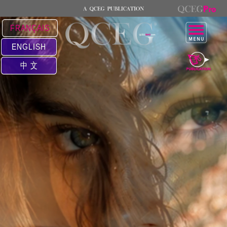
FRANÇAIS
ENGLISH
中 文