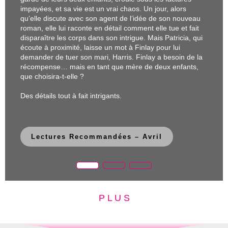
P L U S