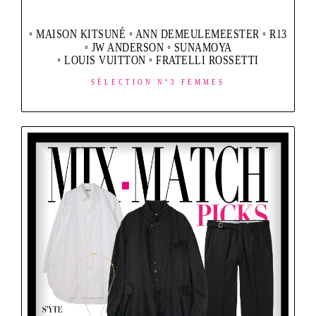
◦ MAISON KITSUNÉ ◦ ANN DEMEULEMEESTER ◦ R13
◦ JW ANDERSON ◦ SUNAMOYA
◦ LOUIS VUITTON ◦ FRATELLI ROSSETTI
SÉLECTION N°3 FEMMES