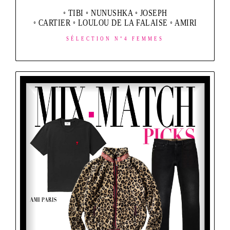
◦ TIBI ◦ NUNUSHKA ◦ JOSEPH
◦ CARTIER ◦ LOULOU DE LA FALAISE ◦ AMIRI
SÉLECTION N°4 FEMMES