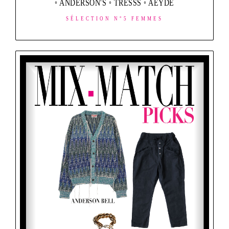
◦ ANDERSON'S ◦ TRESSS ◦ AEYDE
SÉLECTION N°5 FEMMES