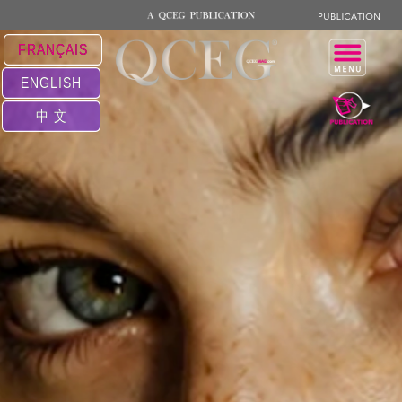
FRANÇAIS
ENGLISH
中 文