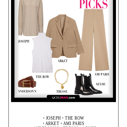
◦ JOSEPH ◦ THE ROW
◦ ARKET ◦ AMI PARIS