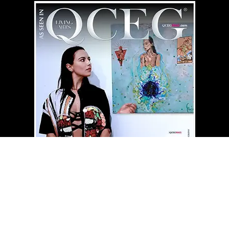
QCEG MAG
INDEX - BEAUTÉ
⇄
“Les rêves sont des murmures de l’infini.” — QCEG