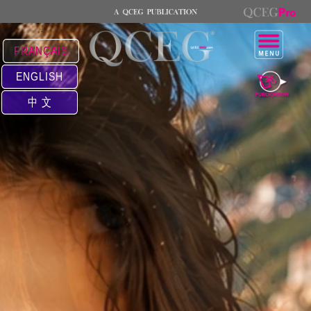
,1
FRANÇAIS
ENGLISH
中 文