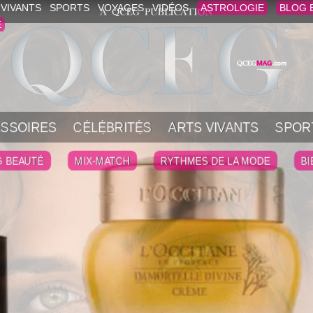
 VIVANTS
SPORTS
VOYAGES
VIDÉOS
ASTROLOGIE
BLOG 
E
SSOIRES
CÉLÉBRITÉS
ARTS VIVANTS
SPOR
G BEAUTÉ
MIX-MATCH
RYTHMES DE LA MODE
BI