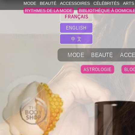
MODE
BEAUTÉ
ACCESSOIRES
CÉLÉBRITÉS
ARTS
RYTHMES DE LA MODE
BIBLIOTHÈQUE À DOMICIL
FRANÇAIS
ENGLISH
中 文
MODE
BEAUTÉ
ACCE
ASTROLOGIE
BLO