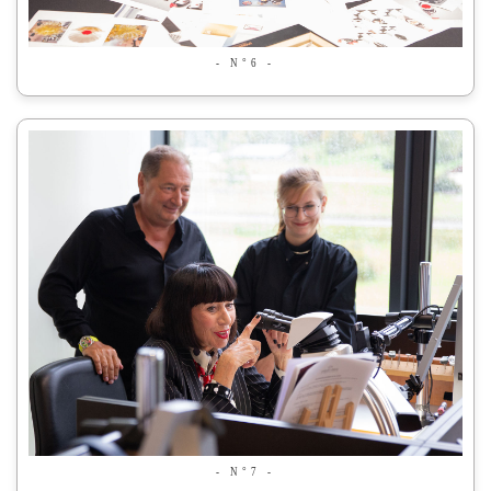
- N°6 -
- N°7 -