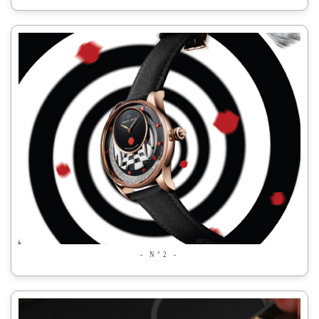
- N°2 -