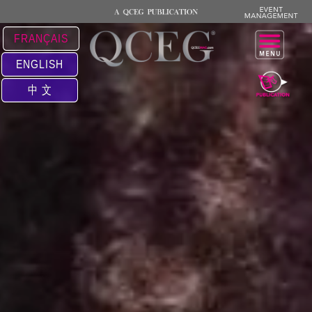
FRANÇAIS
ENGLISH
中 文