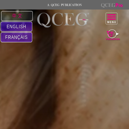
中 文
ENGLISH
FRANÇAIS