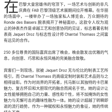
在
巴黎大皇宫雄伟的穹顶下，一场艺术与创新的非凡
庆典在 FAB 巴黎顶级艺术展期间拉开帷幕。在华丽
的场面中，一楼举办了一场独家私人博览会，万众期待的
Ronde des Baisers 腕表揭开了神秘面纱。这款令人叹为观
止的钟表杰作是卓越工艺和创意协同的见证，标志着著名制
表商 Jaquet Droz 与标志性设计师 Chantal Thomass 之间富
有远见的合作。
250 多位尊贵的国际嘉宾出席了晚会，晚会散发出优雅的气
息，向创意、巧思和永恒风格的完美融合致敬。
宾客们一到现场，就被 Jaquet Droz 无与伦比的制表工艺所
吸引，而 Chantal Thomass 的高级定制时装和艺术品则与之
相得益彰。作为时尚界的开拓者，托马斯以其独特的卡巴莱
魅力、复古怀旧和大胆现代的融合而闻名于世。她的设计让
女性能够拥抱自己的力量、感性和个性，将不加掩饰的女性
魅力与无懈可击的趣味性融为一体。她的设计超越了转瞬即
逝的流行趋势，作为一种赋权和永恒魅力的象征，她的传统