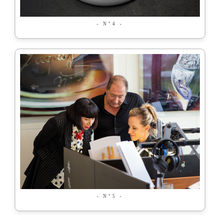
- N°4 -
- N°5 -