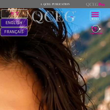
中 文
ENGLISH
FRANÇAIS