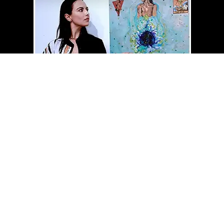
QCEG MAG
HOME LIBRARY
⇄
“至简之
关注 QCEG MAG