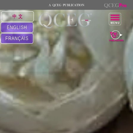
中 文
ENGLISH
FRANÇAIS