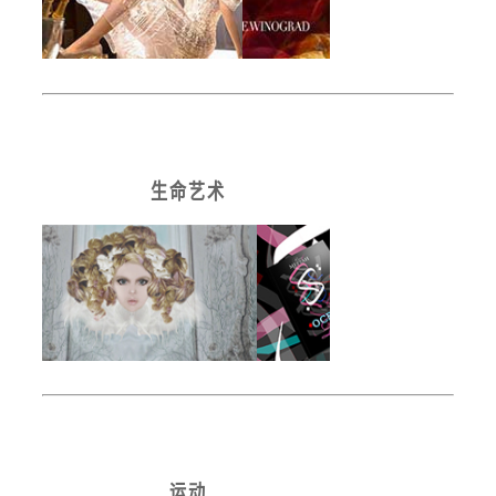
生 命 艺 术
运 动