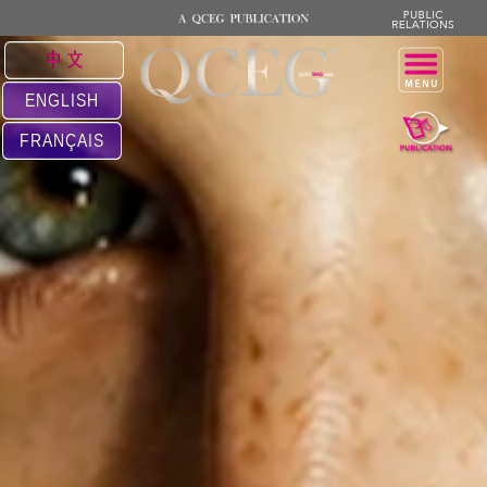
中 文
ENGLISH
FRANÇAIS