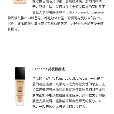
晚提供自然哑光的第二层肌肤效果。质地流畅清
新，轻轻一抹，就可以在完全遮盖瑕疵的同时又不
会让人觉得妆感很厚重，Dior Forever Undercover
粉底液共推出24种色号，都是液体水基，粉质可与肌肤自然贴合。
另外，新版的粉底液换成了塑料瓶的包装，更轻便也更加方便于随
身携带。
Lancôme 持妆粉底液
兰蔻的当家底妆Teint Idole Ultra Wear，一直是兰
蔻的明星底妆，几乎可以成为每位女性的挚友。无
论是夏天容易出油的皮肤状态还是秋冬相对干燥的
肤质都能够用这款粉底液来解决。这一款黑盖的使
肤色完美光滑、轻推成妆和自然哑光的妆效。来
吧，一起来感受无与伦比的底妆魅力。