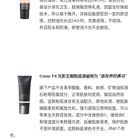
余的油份，哑光效果持续长达24小时。管状的包
装设计讲究卫生，超熔融流体乳液，因富含珍珠岩
技术，所以易于推开。涂抹后能感受到一定的舒适
感，控制油光长达24小时，完美遮瑕，不结块。
并且防水和防潮，即使流汗也不会脱妆。
Cover FX 光彩无暇粉底液被称为
“底妆界的黑马”
旗下产品不含苯甲酸酯、香料、麸质、矿物油和滑
石粉等防腐成分，正常肌肤均受用，展现自然妆
感。这款粉底液含有无油配方，质地丝滑，使肌肤
细腻柔软和展放光彩。强力遮瑕又质地轻盈，可以
带来全天舒适妆效。成分中含维他命C、维他命E
和保湿成分来舒缓炎症、延缓肌肤衰老、保护肌肤
不受环境损害。这款粉底液色号齐全，
共40个色
号。