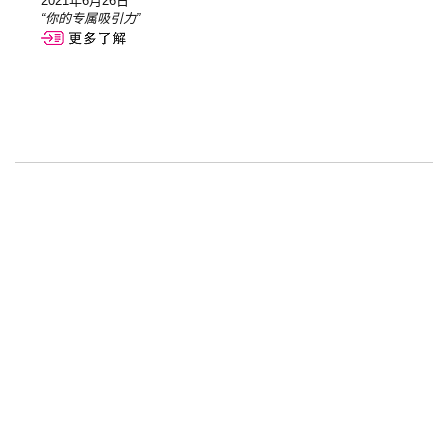
2021年6月26日
“你的专属吸引力”
⇄
⇄
QCEG MAG
INDEX 美容
粉底液
“至简之美，映照永恒”
2020圣诞美妆限定来了!
2020年12月8日