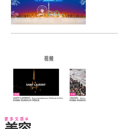
视 频
更多文章⟱