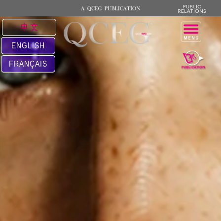
中 文
ENGLISH
FRANÇAIS