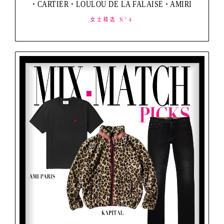
◦ CARTIER ◦ LOULOU DE LA FALAISE ◦ AMIRI
女士精选 N°4