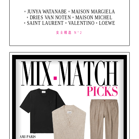
◦ JUNYA WATANABE ◦ MAISON MARGIELA
◦ DRIES VAN NOTEN ◦ MAISON MICHEL
◦ SAINT LAURENT ◦ VALENTINO ◦ LOEWE
女士精选 N°2