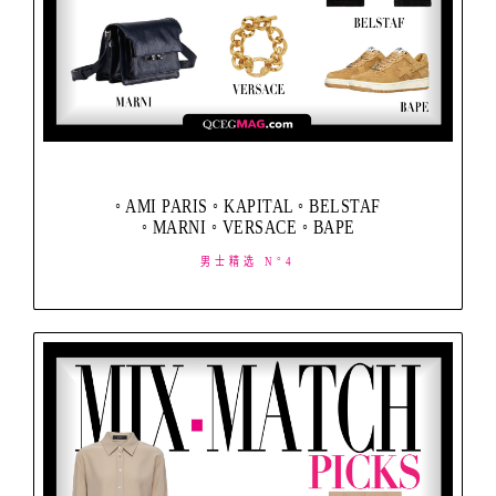
◦ AMI PARIS ◦ KAPITAL ◦ BELSTAF
◦ MARNI ◦ VERSACE ◦ BAPE
男士精选 N°4