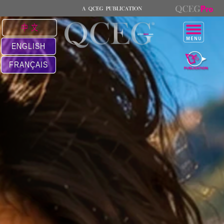
中 文
ENGLISH
FRANÇAIS