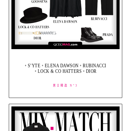
◦ S’YTE ◦ ELENA DAWSON ◦ RUBINACCI
◦ LOCK & CO HATTERS ◦ DIOR
男士精选 N°3