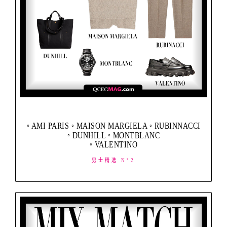
◦ AMI PARIS ◦ MAISON MARGIELA ◦ RUBINNACCI
◦ DUNHILL ◦ MONTBLANC
◦ VALENTINO
男士精选 N°2