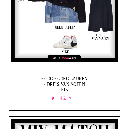
◦ CDG ◦ GREG LAUREN
◦ DREIS VAN NOTEN
◦ NIKE
男士精选 N°1