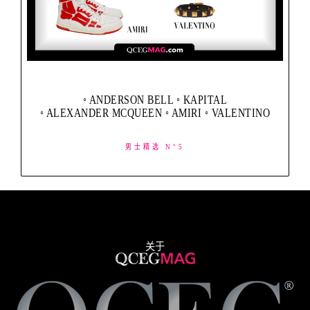
◦ ANDERSON BELL ◦ KAPITAL
◦ ALEXANDER MCQUEEN ◦ AMIRI ◦ VALENTINO
男士精选 N°5
关于