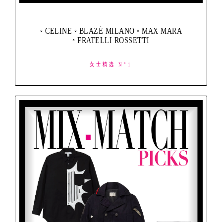
◦ CELINE ◦ BLAZÉ MILANO ◦ MAX MARA
◦ FRATELLI ROSSETTI
女士精选 N°1