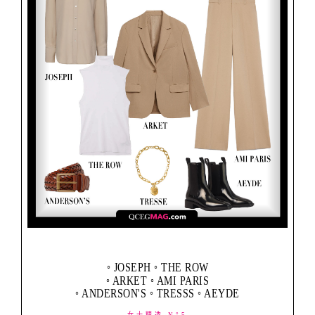
◦ JOSEPH ◦ THE ROW
◦ ARKET ◦ AMI PARIS
◦ ANDERSON'S ◦ TRESSS ◦ AEYDE