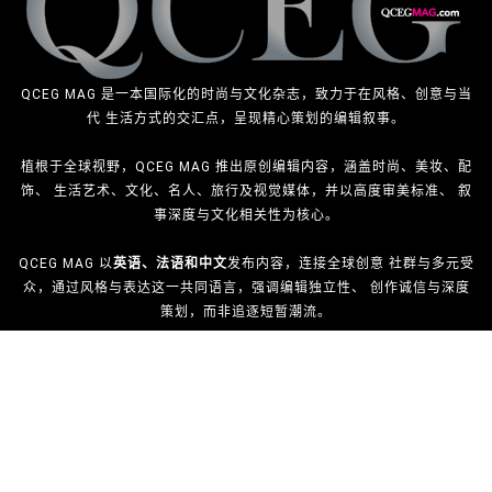
QCEG MAG 是一本国际化的时尚与文化杂志，致力于在风格、创意与当
代 生活方式的交汇点，呈现精心策划的编辑叙事。
植根于全球视野，QCEG MAG 推出原创编辑内容，涵盖时尚、美妆、配
饰、 生活艺术、文化、名人、旅行及视觉媒体，并以高度审美标准、 叙
事深度与文化相关性为核心。
QCEG MAG 以
英语、法语和中文
发布内容，连接全球创意 社群与多元受
众，通过风格与表达这一共同语言，强调编辑独立性、 创作诚信与深度
策划，而非追逐短暂潮流。
QCEG MAG
MIX-MATCH
⇄
⇄
除了内容出版，QCEG MAG 亦通过
QCEGPro
拓展其专业版图， 为品
MIX-MATCH PICKS - 2022年3月
牌、机构与创意人士提供高品质的数字媒体、印刷出版及现场活动 制作
服务。
“至简之美，映照永