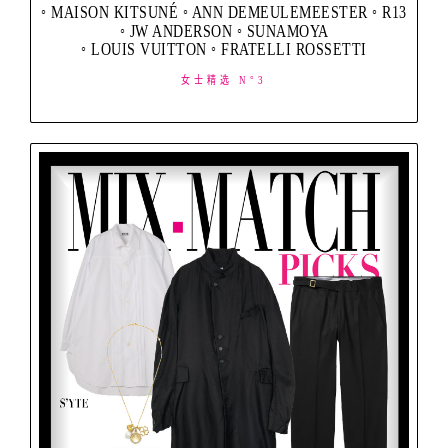
◦ MAISON KITSUNÉ ◦ ANN DEMEULEMEESTER ◦ R13
◦ JW ANDERSON ◦ SUNAMOYA
◦ LOUIS VUITTON ◦ FRATELLI ROSSETTI
女士精选 N°3