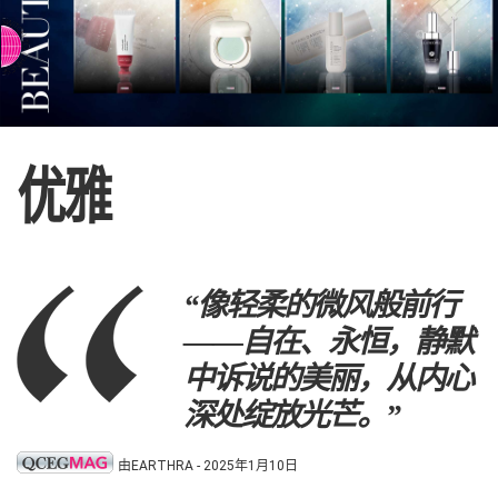
⇨ 切换到英语
优雅
“像轻柔的微风般前行
——自在、永恒，静默
中诉说的美丽，从内心
深处绽放光芒。”
由EARTHRA - 2025年1月10日