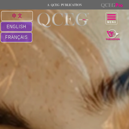
中 文
ENGLISH
FRANÇAIS