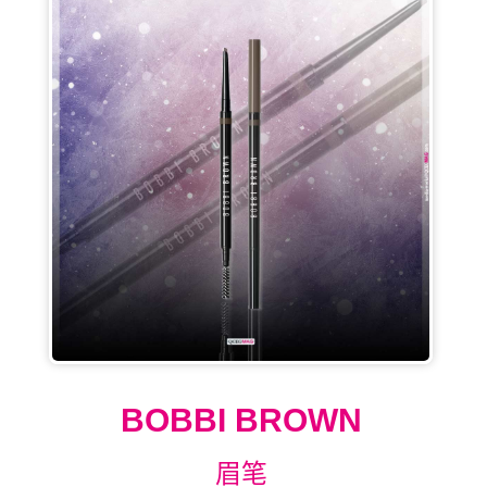
BOBBI BROWN
眉笔