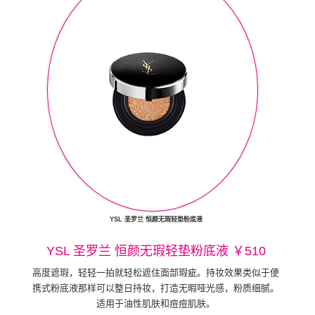
YSL 圣罗兰 恒颜无瑕轻垫粉底液
YSL 圣罗兰 恒颜无瑕轻垫粉底液 ￥510
高度遮瑕，轻轻一拍就轻松遮住面部瑕疵。持妆效果类似于便
携式粉底液那样可以整日持妆，打造无暇哑光感，粉质细腻。
适用于油性肌肤和痘痘肌肤。