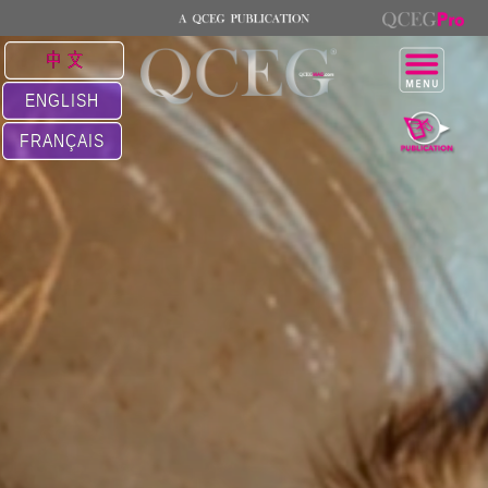
中 文
ENGLISH
FRANÇAIS