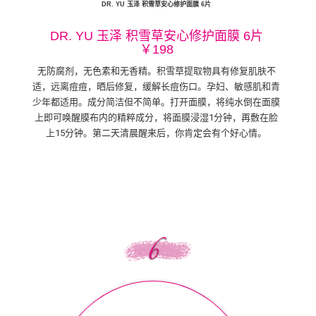
DR. YU 玉泽 积雪草安心修护面膜 6片
DR. YU 玉泽 积雪草安心修护面膜 6片
￥198
无防腐剂，无色素和无香精。积雪草提取物具有修复肌肤不
适，远离痘痘，晒后修复，缓解长痘伤口。孕妇、敏感肌和青
少年都适用。成分简洁但不简单。打开面膜，将纯水倒在面膜
上即可唤醒膜布内的精粹成分，将面膜浸湿1分钟，再敷在脸
上15分钟。第二天清晨醒来后，你肯定会有个好心情。