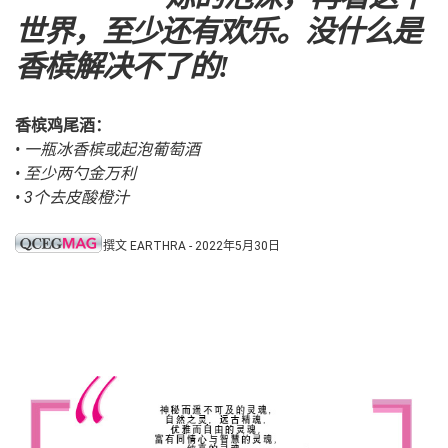
世界，至少还有欢乐。没什么是
香槟解决不了的!
香槟鸡尾酒：
• 一瓶冰香槟或起泡葡萄酒
• 至少两勺金万利
• 3个去皮酸橙汁
撰文 EARTHRA - 2022年5月30日