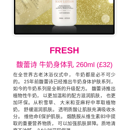
FRESH
馥蕾诗 牛奶身体乳 260ml (£32)
在全世界古老沐浴仪式中， 牛奶都是必不可少
的。 25年前馥蕾诗已经推出牛奶身体护肤系列，
如今的牛奶系列是全新的升级配方。 馥蕾诗推出
植物性牛奶， 以更加温和的配方滋润肌肤， 也更
加环保。从积雪草、 大米和亚麻籽中萃取植物
奶， 舒缓滋润肌肤。 透明质酸让肌肤充满吸收水
分。 维他命E保护肌肤。 烟酰胺从维生素B3中提
取的重要营养物质， 可以加强肌肤屏障。质地清