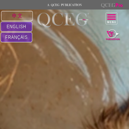
中 文
ENGLISH
FRANÇAIS