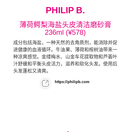
PHILIP B.
薄荷鳄梨海盐头皮清洁磨砂膏
236ml (¥578)
成分包括海盐，一种天然的去角质剂，能消除并促
进健康的血液循环。牛油果、薄荷和桉树油带来一
种凉爽感觉。金缕梅水、山金车花提取物和芦荟叶
汁舒缓和平衡头皮活力，滋养和软化头发。使用后
头发蓬松又清爽。
https://philipb.com