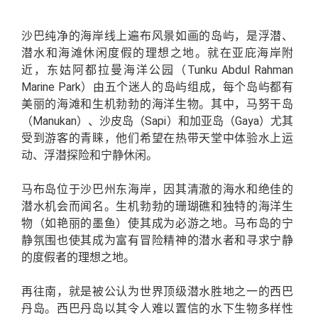
沙巴纯净的海岸线上遍布风景如画的岛屿，是浮潜、
潜水和海滩休闲度假的理想之地。就在亚庇海岸附
近，东姑阿都拉曼海洋公园（Tunku Abdul Rahman
Marine Park）由五个迷人的岛屿组成，每个岛屿都有
美丽的海滩和生机勃勃的海洋生物。其中，马努干岛
（Manukan）、沙皮岛（Sapi）和加亚岛（Gaya）尤其
受到游客的青睐，他们希望在热带天堂中体验水上运
动、浮潜探险和宁静休闲。
马布岛位于沙巴州东海岸，因其清澈的海水和绝佳的
潜水机会而闻名。生机勃勃的珊瑚礁和独特的海洋生
物（如艳丽的墨鱼）使其成为必游之地。马布岛的宁
静氛围也使其成为富有冒险精神的潜水者和寻求宁静
的度假者的理想之地。
再往南，就是被公认为世界顶级潜水胜地之一的西巴
丹岛。西巴丹岛以其令人难以置信的水下生物多样性