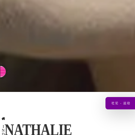
⇨ 英文页面
社论 - 运动
NATHALIE
I
N
D