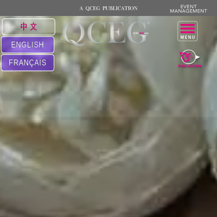
中 文
ENGLISH
FRANÇAIS