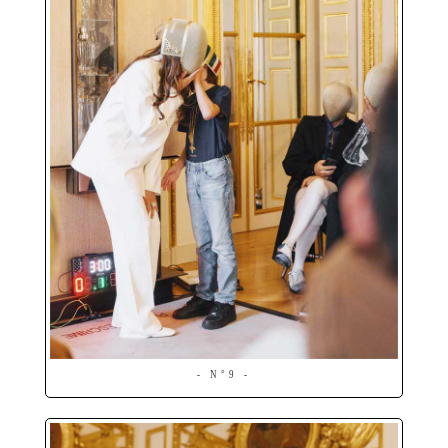
- N°9 -