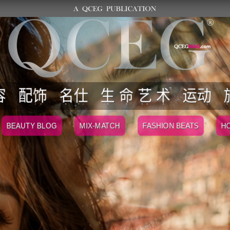
容
配饰
名仕
生 命 艺 术
运动
BEAUTY BLOG
MIX-MATCH
FASHION BEATS
HO