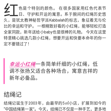
红
色是个特别的颜色。 在很多国家用红色代表节
日、守护和开运的寓意。系于腕间的红绳历史悠
久，是犹太教神秘哲学派Kabbalah的标志，象征着无与伦
比的幸运和守护。 一根精致好看的小红绳，能够轻松打造
全家同款，新年送给小baby也是很棒的礼物。 今天在这里
特意精心挑选几款小红绳，想要开运和快要本命年的你一
定不要错过了！
幸运小红绳
一条简单纤细的小红绳，低
调不张扬又适合各种场合，寓意吉祥的
新年必备品。
结绳记
结绳记诞生于2003年，由最早的5㎡小店，扩展到如今的
“中国结绳第一家”。今天，结绳已不仅是一种手艺，更多地