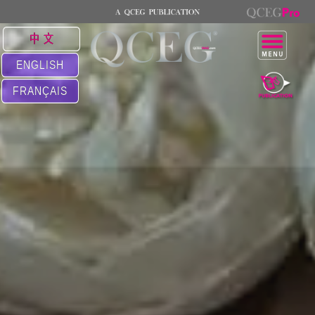
中 文
ENGLISH
FRANÇAIS