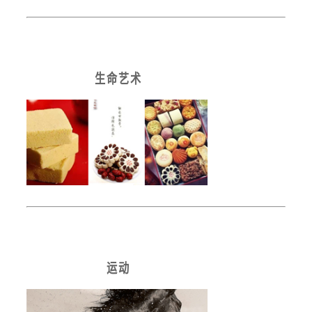
生 命 艺 术
运 动