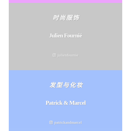
时 尚 服 饰
Julien Fournié
julienfournie
发 型 与 化 妆
Patrick & Marcel
patrickandmarcel