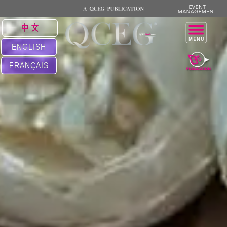
中 文
ENGLISH
FRANÇAIS