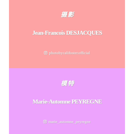
摄 影
Jean-Francois DESJACQUES
photobycalifoster.official
模 特
Marie-Automne PEYREGNE
marie_automne_peyregne