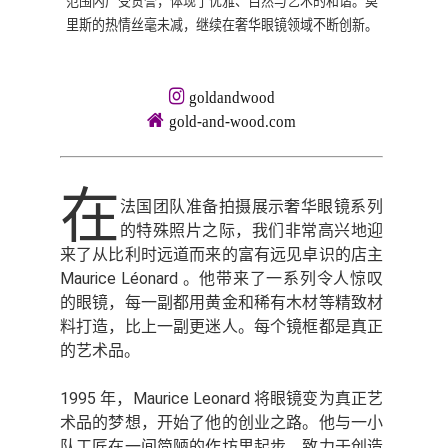
范围内广受赞誉，体现了优雅、自然与艺术的和谐。莫
里斯的热情丝毫未减，继续在奢华眼镜领域不断创新。
goldandwood
gold-and-wood.com
在
法国团队准备拍摄展示奢华眼镜系列
的特殊照片之际，我们非常高兴地迎
来了从比利时远道而来的富有远见卓识的店主
Maurice Léonard 。他带来了一系列令人惊叹
的眼镜，每一副都用黄金和稀有木材等精致材
料打造，比上一副更迷人。每个镜框都是真正
的艺术品。
1995 年，Maurice Leonard 将眼镜变为真正艺
术品的梦想，开始了他的创业之路。他与一小
队工匠在一间简陋的作坊里起步，致力于创造