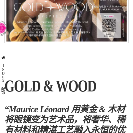
⇨ 英文页面
I
N
D
E
GOLD & WOOD
X
配
饰
“Maurice Léonard 用黄金 & 木材
将眼镜变为艺术品，将奢华、稀
有材料和精湛工艺融入永恒的优