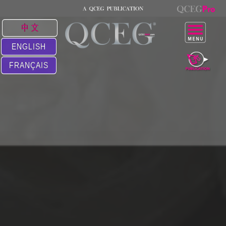
中 文
ENGLISH
FRANÇAIS