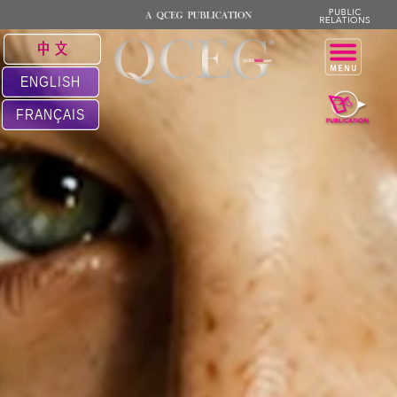
中 文
ENGLISH
FRANÇAIS