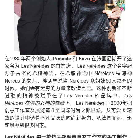
在1980年两个创始人
Pascale
和
Enzo
在法国尼斯开了这
家名为 Les Néréides 的首饰店。 Les Néréides 这个名字起
源于古老的希腊神话，在希腊神话中 Néréides 是海神
Nereus 的女儿，神话里说当 Néréides 众姐妹50人凑齐的
时候，她们会有无穷的力量来改造自己。这种创新和不断
进取的精神被赋予在了Les Néréides的品牌中，
Les
Néréides 在海的女神的眷顾下，
Les Néréides 于2000年把
创意工作室及展览室迁至国际时尚之都巴黎，从可爱 & 精
致的设计中透着不凡品味的时尚新势力，从法国而起，迅
速风靡到很多国家。
Les Néréides 每一款饰品都源自自家工作室的手工制作，