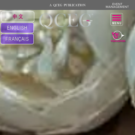
中 文
ENGLISH
FRANÇAIS