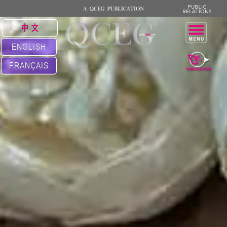
中 文
ENGLISH
FRANÇAIS