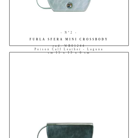
- N°2 -
FURLA SFERA MINI CROSSBODY
cod. WB01244
Poison Calf Leather - Laguna
cm 15 x 13 x 6 cm