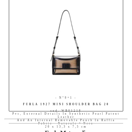
- N°9+1 -
FURLA 1927 MINI SHOULDER BAG 20
cod. WB01218
Pvc, External Details In Synthetic Pearl Patent
Leather
And An Internal Removable Pouch In Raffia
Fabric - Naturale + Nero
20 x 13,3 x 7,5 cm