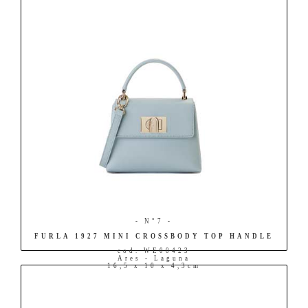
- N°7 -
FURLA 1927 MINI CROSSBODY TOP HANDLE
cod. WE00423
Ares - Laguna
16,5 x 10 x 4,3cm