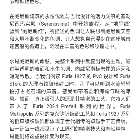
节和鲜艳色彩。
在威尼斯建筑的永恒优雅与当代设计的活力交织的塞勒
尼西玛宫殿（Serenissima）中开始旅程。从 "地平线"
蓝到 "威尼斯红"，所描述的色调让人联想到威尼斯天空
和大地不断变化的色调，让人想象自己漫步在这座城市
迷宫般的街道上，沉浸在丰富的色彩和纹理之中。
水是威尼斯的命脉，是整个系列中反复出现的主题，通
过半透明的表面和水生色调，向威尼斯标志性的运河和
泻湖致敬。当我们阅读 Furla 1927 的 PvC 设计和 Furla
Sfera 的大理石纹玻璃封口时，几乎可以听到水流轻轻
拍打古老石墙的声音，感受到带着盐和海藻气味的凉
风。然而，真正吸引人的还是其精湛的工艺，它将人们
带入了 Furla 2024 Prefall 系列的世界。Furla
Metropolis 系列的复杂钩针编织工艺和 Furla 1927 系列
的稻草编织装饰都体现了世代相传的卓越手工艺传统，
每一针每一线都见证了工匠们的精湛技艺和奉献精神，
是他们将这些设计变为现实。