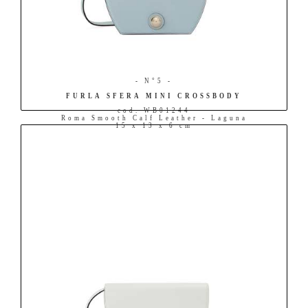
- N°5 -
FURLA SFERA MINI CROSSBODY
cod. WB01244
Roma Smooth Calf Leather - Laguna
15 x 13 x 6 cm