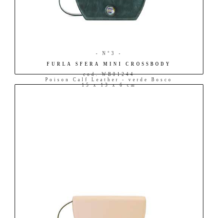
- N°3 -
FURLA SFERA MINI CROSSBODY
cod. WB01244
Poison Calf Leather - verde Bosco
15 x 13 x 6 cm