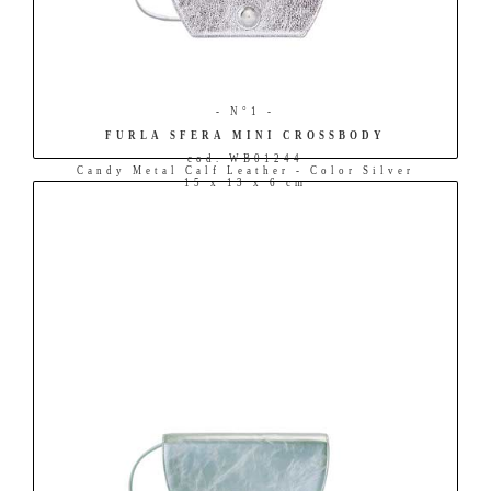
- N°1 -
FURLA SFERA MINI CROSSBODY
cod. WB01244
Candy Metal Calf Leather - Color Silver
15 x 13 x 6 cm