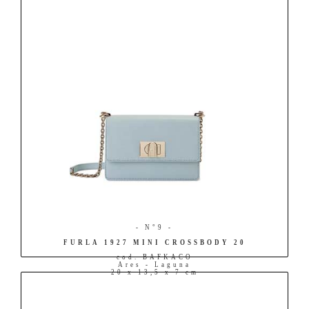
- N°9 -
FURLA 1927 MINI CROSSBODY 20
cod. BAFKACO
Ares - Laguna
20 x 13,5 x 7 cm