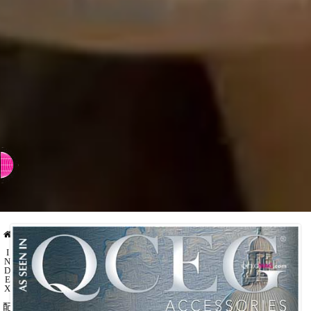
⇨ 英文页面
I
N
D
E
X
配