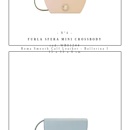
- N°4 -
FURLA SFERA MINI CROSSBODY
cod. WB01244
Roma Smooth Calf Leather - Ballerina I
15 x 13 x 6 cm