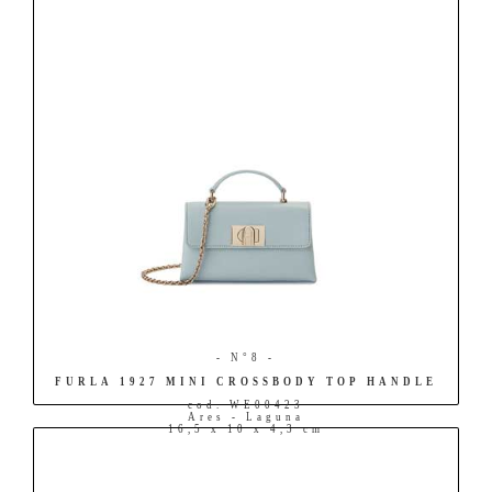
- N°8 -
FURLA 1927 MINI CROSSBODY TOP HANDLE
cod. WE00423
Ares - Laguna
16,5 x 10 x 4,3 cm