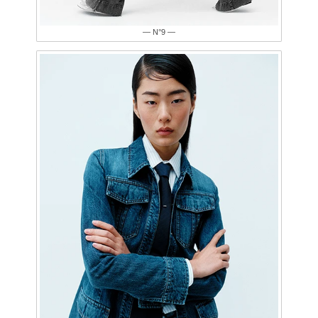
— N°9 —