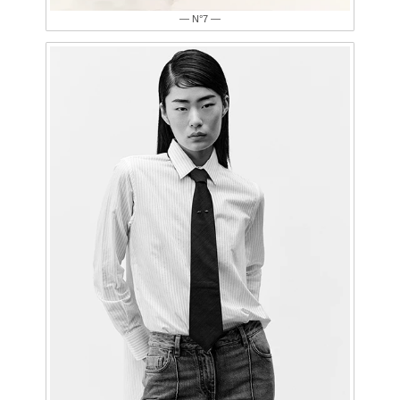
— N°7 —