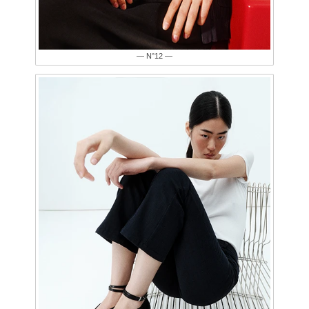
— N°12 —