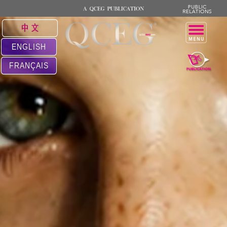
中 文
ENGLISH
FRANÇAIS