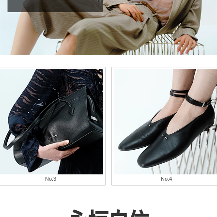
— No.4 —
— No.5 —