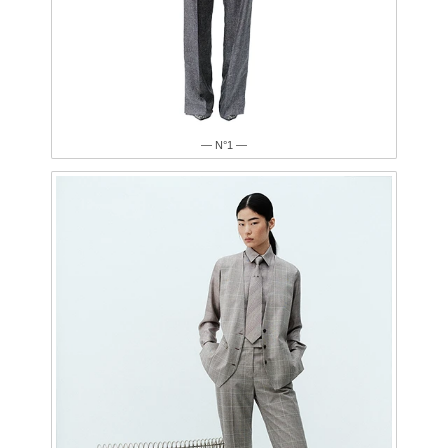
— N°1 —