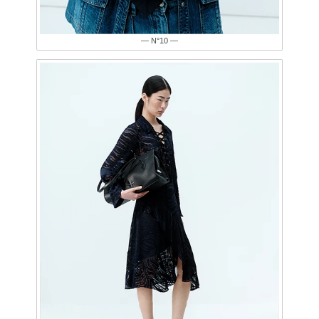
— N°10 —