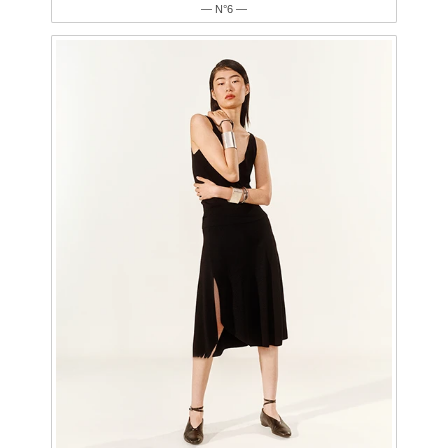
— N°6 —