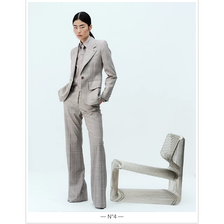
— N°4 —