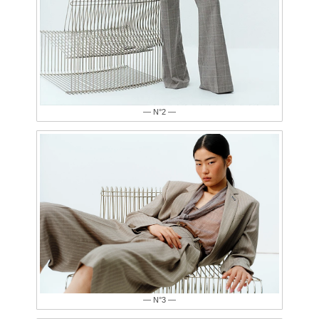
— N°2 —
— N°3 —