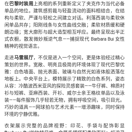
在
巴黎时装周
上亮相的系列重新定义了夹克作为当代必备
单品的地位。建筑感剪裁与轻盈流动的面料相结合，在结
构与柔软、严谨与轻松之间建立对话。利落西装与柔软休
闲单品共存；阳刚线条与女性曲线交融；柔软材质缓和硬
朗边缘；宽大廓形与超大造型相互呼应。最终呈现出半正
式衣橱，散发微妙叛逆气息——捕捉现代 Barbara Bui 女性
精神的视觉语言。
走进
马雷展厅
，不仅是进入一个空间，更是体验经过精心
策划的世界。宽敞、明亮且极简的环境体现了现代巴黎优
雅：白色墙面、抛光表面、玻璃与自然光如液体般洒落在
地板上。中央平台上，模特展示了精致的白色系列，姿态
从容：冷酷波西米亚风的探险灵感套装——牛仔裤、棉质衬
衫与短裤、亚麻西装、开衫、威尔士亲王格纹单品以及泳
装——每件服饰几乎轻若无物，拥有呼吸空间，吸引目光。
巧妙的道具——网球拍与艺术元素——增添趣味，同时保持
环境的宁静优雅。
衣架展示完整的品牌视野：印花、手袋与配饰彰显