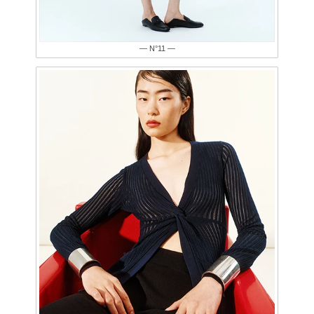
— N°11 —