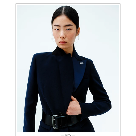
— N°5 —