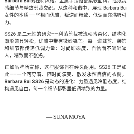
Barbara Bui
的独特风格。金属手镯搭配柔软面料；摇滚灵
感细节与精致剪裁交织。从这种和谐中，展现 Barbara Bui
女性的本质——坚韧而优雅，叛逆而精致，低调而充满吸引
力。
SS26 是二元性的研究——利落剪裁被流动感柔化，结构化
廓形兼具轻松，优雅中带有微妙锋芒。每一道裁剪、装饰
和细节都传递低调力量：时尚即态度，自信而不咄咄逼
人，精致而不张扬。
正如品牌所宣称，这些服饰旨在经久耐用。SS26 正是如
此——一个可穿着、随时间演变、散发
永恒自信
的衣橱。
Barbara Bui SS26
是动态的进化：力量遇见冷酷态度，结
构遇见自由，每一个细节都彰显低调精致的力量。
— SUNA MOYA