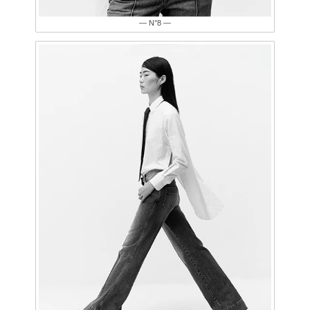
— N°8 —