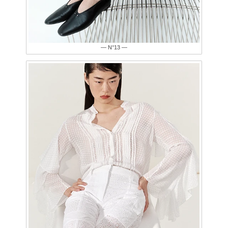
— N°13 —