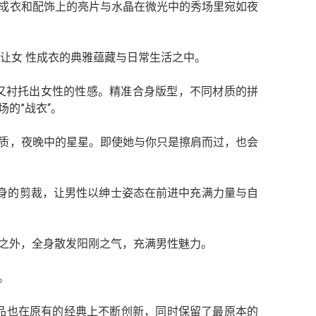
成衣和配饰上的亮片与水晶在微光中的秀场里宛如夜
的剪裁让女 性成衣的典雅蕴藏与日常生活之中。
又衬托出女性的性感。精准合身版型，不同材质的拼
的”战衣“。
质，夜晚中的星星。即使她与你只是擦肩而过，也会
与精湛合身的剪裁，让男性以绅士姿态在前进中充满力量与自
之外，全身散发阳刚之气，充满男性魅力。
。
每一件作品也在原有的经典上不断创新，同时保留了最原本的