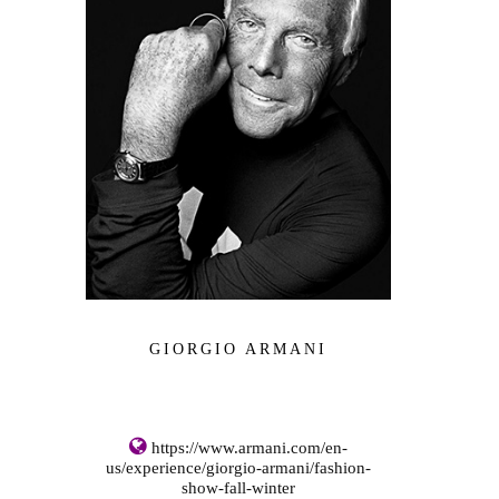
GIORGIO ARMANI
https://www.armani.com/en-
us/experience/giorgio-armani/fashion-
show-fall-winter