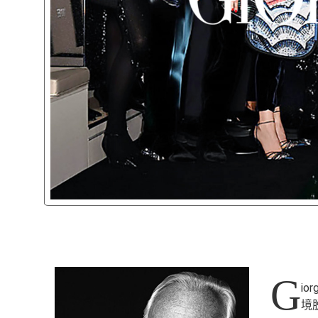
G
io
境