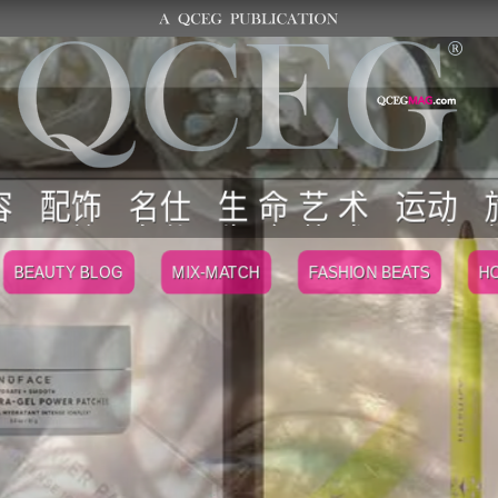
容
配饰
名仕
生 命 艺 术
运动
BEAUTY BLOG
MIX-MATCH
FASHION BEATS
HO