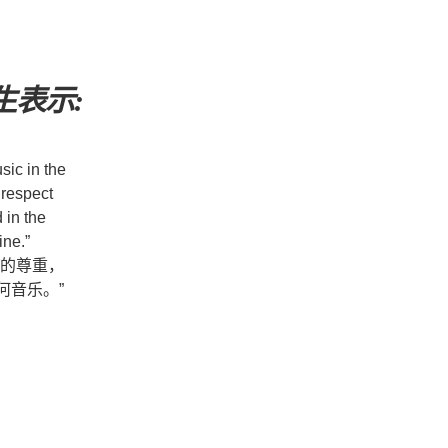
 先生表示:
sic in the
 respect
 in the
ine.”
众的尊重，
何音乐。”