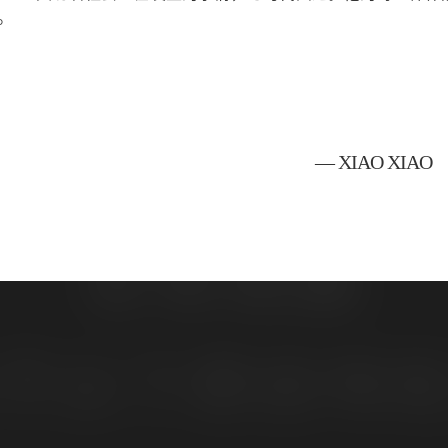
。
— XIAO XIAO