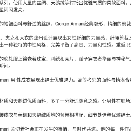
系列，使用大量的丝绸、天鹅绒等衬托出优雅气质的柔软面料，
星闪闪发亮。
的褶皱面料与舒适的丝绸，Giorgio Armani经典廓形，精细
装、夹克和大衣的垫肩设计展现出女性纤细的力量感，纤腰剪裁
出一种独特的中性风格，完美平衡了高贵、力量和性感。重返职场
的晚礼服上镶嵌着珠宝、刺绣和亮片，赋予穿衣者华丽与神秘气
瞬间。
gio Armani 男 性成衣展现出绅士优雅魅力。高等考究的面料
材质和天鹅绒优质面料，多了一分舒适随意之感。让男性在职场
装成衣与丝绸和天鹅绒质地的领带相搭配，细节处诠释优雅绅士
gio Armani 关切着社会正在发生的事情，与时代共进。他的