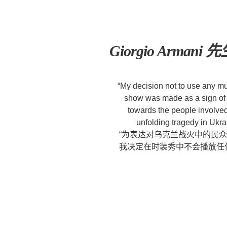
Giorgio Armani
“My decision not to use any mu
show was made as a sign of
towards the people involved
unfolding tragedy in Ukra
“为表达对乌克兰战火中的民
我决定在时装秀中不会播放任