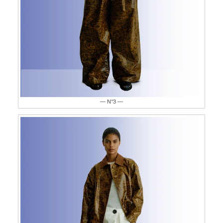
— N°3 —