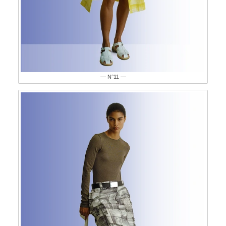
— N°11 —