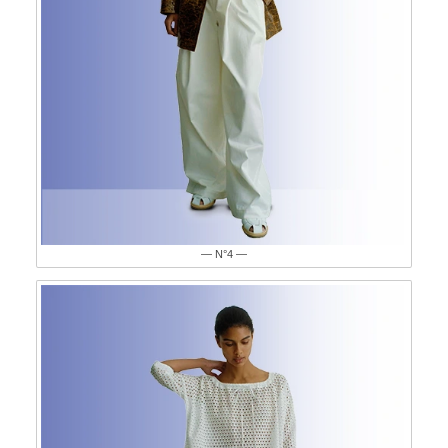
— N°4 —