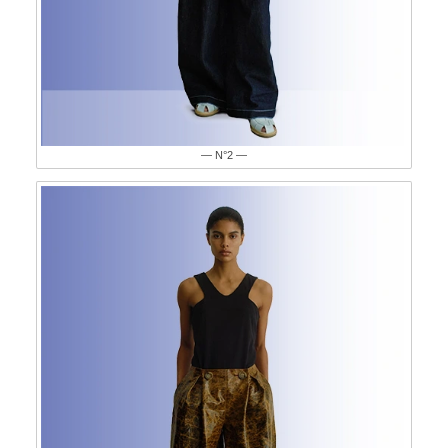
— N°2 —