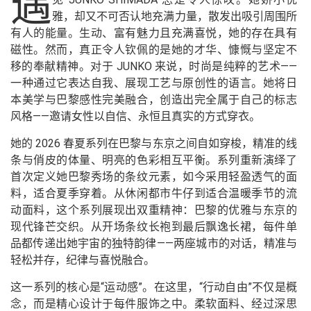
遇
雅，却又不可否认地充满力量，散发出吸引周围所
有人的能量。生动、富有魅力且充满喜悦，她的存在具有
磁性。然而，真正令人钦佩的是她的才华、慷慨与坚定不
移的奉献精神。对于 JUNKO 来说，时尚是纯粹的艺术——
一种通过它表达自我、展现工艺与原创性的语言。她将日
本美学与巴黎感性完美融合，创造出完全属于自己的标志
风格——邀请女性以自信、永恒且真实的方式穿衣。
她的 2026 春夏系列在巴黎与东京之间自如穿梭，精准的线
条与俏皮的体量、明亮的色彩相互平衡。系列重新演绎了
首次定义她巴黎秀场的条纹元素，如今采用轻盈透气的面
料，适合夏季穿着。从休闲都市牛仔到适合温暖季节的流
动面料，这个系列展现出双重精神：巴黎的优雅与东京的
现代锋芒交织。从开场条纹长袍到最后飘逸长裙，每件单
品都传递出她宇宙的独特韵律——两座城市的对话，精准与
轻松并存，纪律与喜悦融合。
这一系列的核心是“运动感”。在这里，“行动自由”不仅是概
念，而是精心设计于每件服饰之中。柔软面料、经过深思