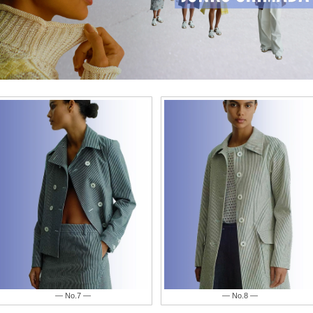
— No.8 —
— No.9 —