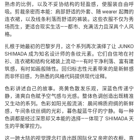
熟虑的比例，以及不妥协结构的轻盈感，使服装自由呼
吸。剪裁亲密而本能：肩部舒适的外套、随 wearer 起舞的
连衣裙，以及线条利落而舒适的裤装。这些衣服不仅为秀
场而生，更适合现实生活——都市、充满活力且深具个人风
格。
扎根于她最初的巴黎岁月，这个系列再次演绎了让 JUNKO
SHIMADA 成为知名设计师的条纹元素。它们自信地在衬
衫、连衣裙和结构化裙装上流动——有时干净利落、富有建
筑感，有时如画般随性。回归标志性元素带来的是新鲜感
而非怀旧感，为熟悉的风格代码提供现代诠释。
色彩讲述自己的故事。亮黄色散发乐观，深蓝色传递宁
静，清爽白色赋予空气感与光感。整体色调创造出既精准
又生动的系列。色彩如阳光般流淌：晨间棉质府绸的新鲜
感，午间条纹丝绸的光彩，暮色靛蓝牛仔的宁静。每一种
色调都是经过深思却又本能的选择——体现了 SHIMADA 天
生的平衡掌控力。
这一跨大陆的视觉理念打造出既国际化又亲密的衣橱，直