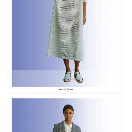
— N°5 —