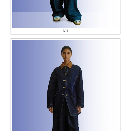
— N°1 —