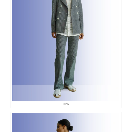
— N°6 —