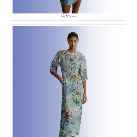
— N°9 —