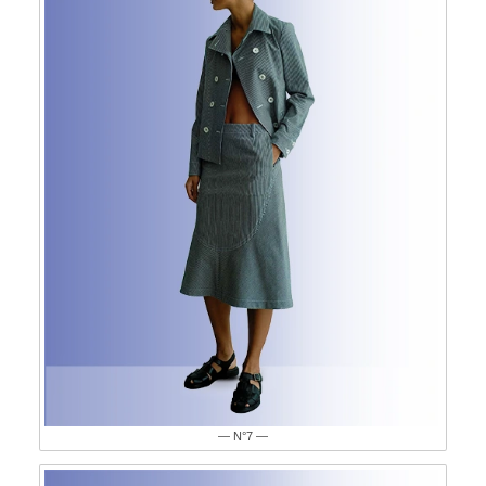
— N°7 —