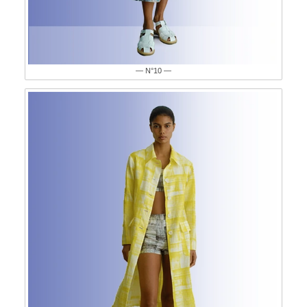
— N°10 —