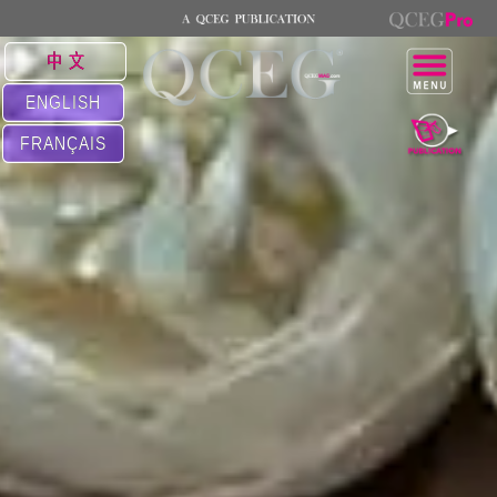
中 文
ENGLISH
FRANÇAIS