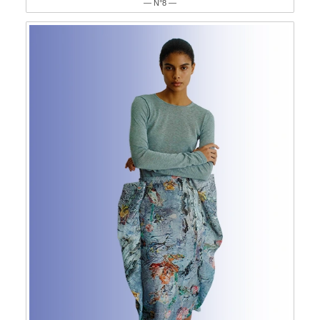
— N°8 —