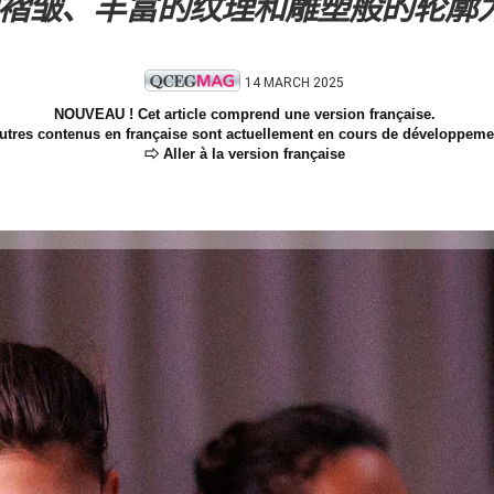
褶皱、丰富的纹理和雕塑般的轮廓
14 MARCH 2025
NOUVEAU ! Cet article comprend une version française.
utres contenus en française sont actuellement en cours de développeme
⇨ Aller à la version française