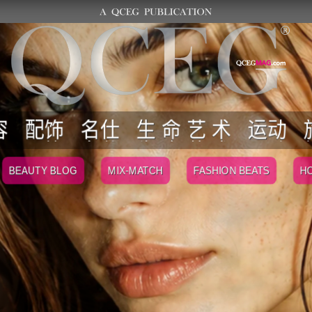
容
配饰
名仕
生 命 艺 术
运动
BEAUTY BLOG
MIX-MATCH
FASHION BEATS
HO