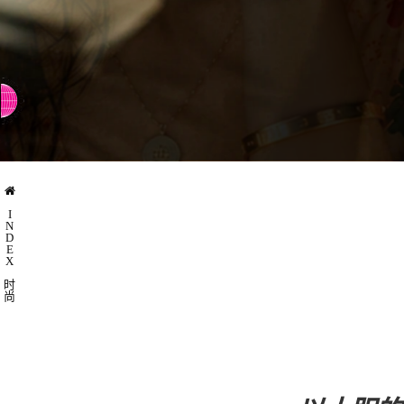
⇨ 切换到英文
I
N
D
E
X
时
尚