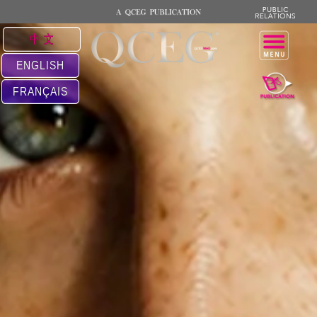
中 文
ENGLISH
FRANÇAIS