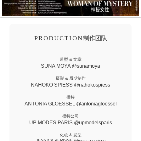
P R O D U C T I O N 制作团队
造型 & 文章
SUNA MOYA @sunamoya
摄影 & 后期制作
NAHOKO SPIESS @nahokospiess
模特
ANTONIA GLOESSEL @antoniagloessel
模特公司
UP MODES PARIS @upmodelsparis
化妆 & 发型
JESSICA PERISSE @jessica.perisse