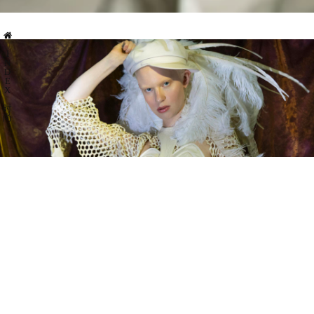
I
N
D
E
X
时
尚