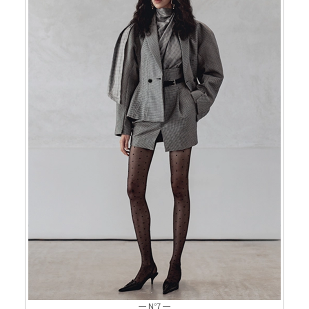
— N°7 —