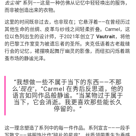
去尘埃”
系列——这是一种仿佛从记忆中轻轻唤出的服饰，
而非被创造出来的衣物。
这里的时间既非过去，也非现在；它悬浮着——在曾经历过
其他生命的丝绸、皮革与纱线之间轻柔折叠。Carmel，这
位以色列出生的设计师，于2021年创立了
Vautrait
，将他
的巴黎工作室变为被遗忘者的圣所。夹克低语着古老裁缝
行会的记忆，裙摆唤起舞厅幽灵的影像，而纽扣闪烁着跳
蚤市场的静谧光泽。
“我想做一些不属于当下的东西——不那
么
‘现在’
，”Carmel 在秀后反思道，他的
语言如同作品般静谧。“当某物过于属于
当下，它会消逝。我更喜欢那些能长久
停留的。”
这一理念塑造了系列中的每一件作品。系列宣言——一段手
写散文——将服饰比作“碎片的星座”，丝质领带重生为垂感