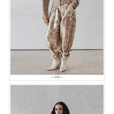
— N°6 —