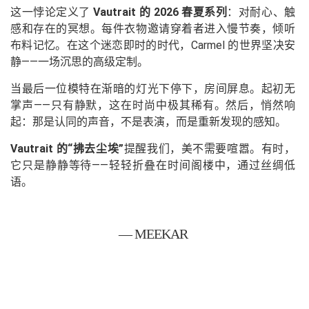
这一悖论定义了
Vautrait 的 2026 春夏系列
：对耐心、触
感和存在的冥想。每件衣物邀请穿着者进入慢节奏，倾听
布料记忆。在这个迷恋即时的时代，Carmel 的世界坚决安
静——一场沉思的高级定制。
当最后一位模特在渐暗的灯光下停下，房间屏息。起初无
掌声——只有静默，这在时尚中极其稀有。然后，悄然响
起：那是认同的声音，不是表演，而是重新发现的感知。
Vautrait 的“拂去尘埃”
提醒我们，美不需要喧嚣。有时，
它只是静静等待——轻轻折叠在时间阁楼中，通过丝绸低
语。
— MEEKAR