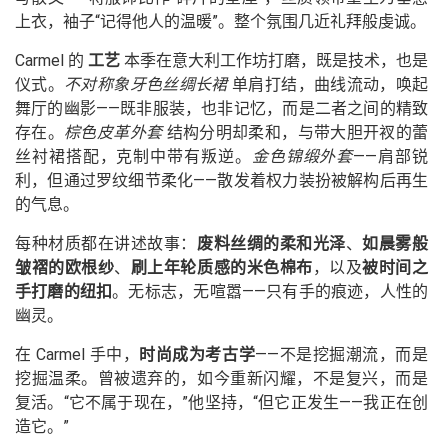
上衣，袖子“记得他人的温暖”。整个氛围几近礼拜般虔诚。
Carmel 的
工艺
本季在意大利工作坊打磨，既是技术，也是
仪式。
不对称象牙色丝绸长裙
单肩打结，曲线流动，唤起
舞厅的幽影——既非服装，也非记忆，而是二者之间的精致
存在。
棕色皮革外套
结构分明却柔和，与带大胆开衩的蕾
丝衬裙搭配，克制中带有叛逆。
金色锦缎外套
——肩部锐
利，但通过罗纹细节柔化——散发着权力装扮被解构后再生
的气息。
每种材质都在讲述故事：
废料丝绸的柔和光泽
、
如晨雾般
皱褶的欧根纱
、
刷上年轮质感的米色棉布
，以及
被时间之
手打磨的纽扣
。无标志，无喧嚣——只有手的痕迹，人性的
幽灵。
在 Carmel 手中，
时尚成为考古学
——不是挖掘潮流，而是
挖掘温柔。曾被遗弃的，如今重新闪耀，不是复兴，而是
复活。“它不属于现在，”他坚持，“但它正发生——我正在创
造它。”