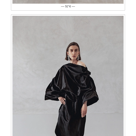
— N°4 —