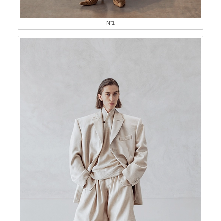
— N°1 —