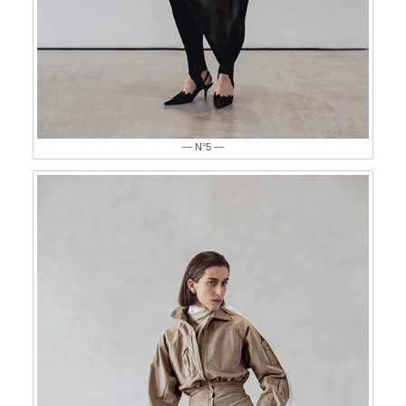
— N°5 —