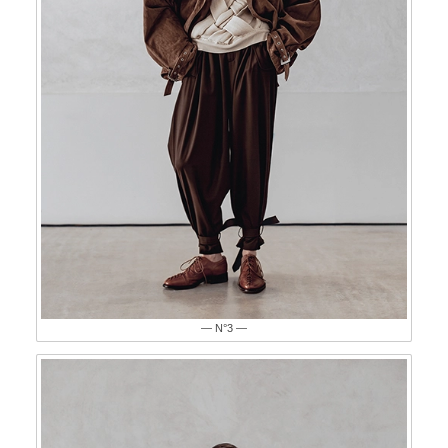
— N°3 —