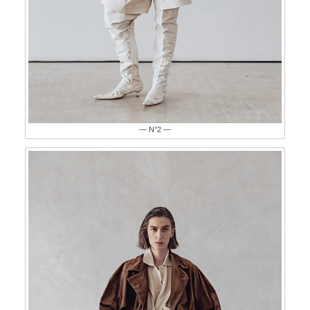
— N°2 —