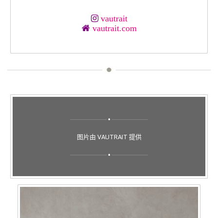
vautrait
vautrait.com
图片由 VAUTRAIT 提供