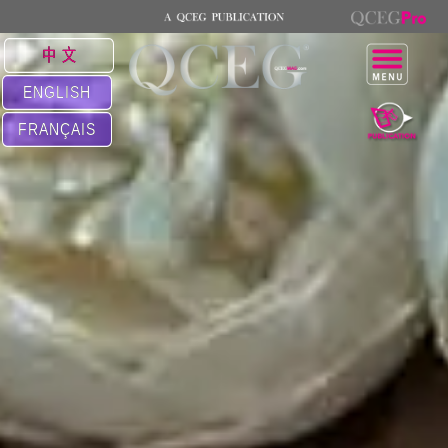
中 文
ENGLISH
FRANÇAIS