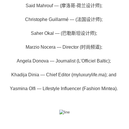
Said Mahrouf — (摩洛哥-荷兰设计师);
Christophe Guillarmé — (法国设计师);
Saher Okal — (巴勒斯坦设计师);
Marzio Nocera — Director (时尚频道);
Angela Donova — Journalist (L'Officiel Baltic);
Khadija Dinia — Chief Editor (myluxurylife.ma); and
Yasmina Olfi — Lifestyle Influencer (Fashion Mintea).