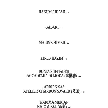
HANUM AIDASH →
GABARI →
MARINE HIMER →
系列
ZINEB HAZIM →
文章
DONIA SHEHADEH
ACCADEMIA DI MODA (拿撒勒) →
ADRIAN SAS
ATELIER CHARDON SAVARD (法国) →
KARIMA MERIAF
ESCOM BEL (菲斯) →