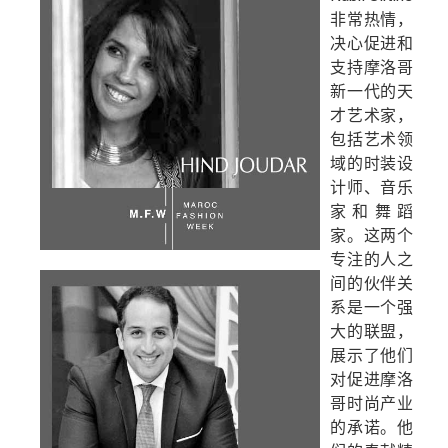
非常热情，
决心促进和
支持摩洛哥
新一代的天
才艺术家，
包括艺术领
域的时装设
计师、音乐
家和舞蹈
家。这两个
专注的人之
间的伙伴关
系是一个强
大的联盟，
展示了他们
对促进摩洛
哥时尚产业
的承诺。他