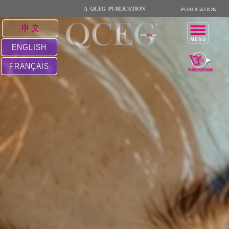
中 文
ENGLISH
FRANÇAIS