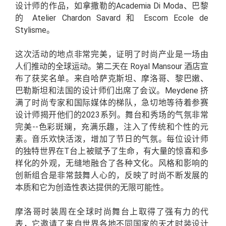
设计师的作品，如拿撒勒的Academia Di Moda、巴黎
的 Atelier Chardon Savard 和 Escom Ecole de
Stylisme。
这次活动的地点非常完美，证明了时尚产业是一场由
人们推动的全球运动。第二天在 Royal Mansour 酒店宣
布了获奖名单。来自哈萨克斯坦、摩洛哥、黎巴嫩、
巴勒斯坦和法国的设计师们出席了会议。Meydene 挤
满了时尚专家和国际媒体的梯队，急切地等待着参赛
设计师揭开他们的2023系列。舞台和秀场的气氛非常
完美--色彩斑斓，充满乐趣，注入了传统和个性的元
素。音乐欢快活泼，增加了节日的气氛。每位设计师
的独特世界在T台上被赋予了生命，有大量的惊喜和多
样化的外观，无缝地融合了各种文化。风格和影响的
创新组合是非常鼓舞人心的，反映了时尚不断发展的
本质和它为创造性表达提供的无限可能性。
摩洛哥时装周在全球时尚舞台上取得了强有力的代
表，它邀请了来自世界各地不同国家的天才时装设计