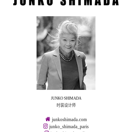
JUNKO SHIMADA
时装设计师
junkoshimada.com
junko_shimada_paris