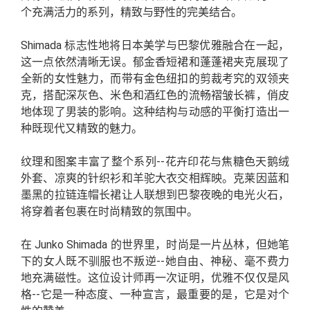
个充满活力的系列，精致与野性的完美结合。
Shimada 标志性地将日本美学与巴黎优雅融合在一起，
这一点依然清晰无误。郁金香短裙和蓬蓬裙夹克展现了
全新的女性魅力，而带有金色纽扣的剪裁考究的双领夹
克，搭配深灰色、米色和酒红色的流畅褶皱长裤，俏皮
地体现了男装的影响。这种结构与动感的平衡打造出一
种既现代又精致的魅力。
纹理和图案丰富了整个系列--花卉印花与焦糖色天鹅绒
外套、凉爽的针织衫和羊驼大衣交相辉映。克莱因蓝和
墨黑的拉链连帽长裙让人联想到巴黎夜晚的电光火石，
将穿着者包裹在时尚精致的氛围中。
在 Junko Shimada 的世界里，时尚是一片丛林，但她笔
下的女人既不驯服也不叛逆--她自由、神秘、毫不费力
地充满磁性。这位设计师再一次证明，优雅不仅仅是风
格--它是一种态度、一种宣言，最重要的是，它是对个