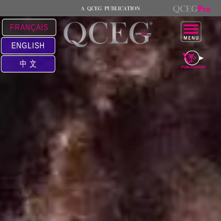
FRANÇAIS
ENGLISH
中 文