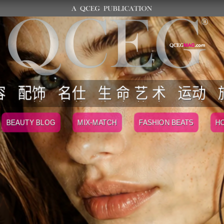
容
配饰
名仕
生 命 艺 术
运动
BEAUTY BLOG
MIX-MATCH
FASHION BEATS
HO