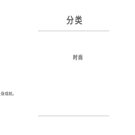
分 类
时 尚
的终身成就。