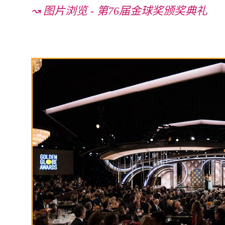
↝ 图片浏览 - 第76届金球奖颁奖典礼