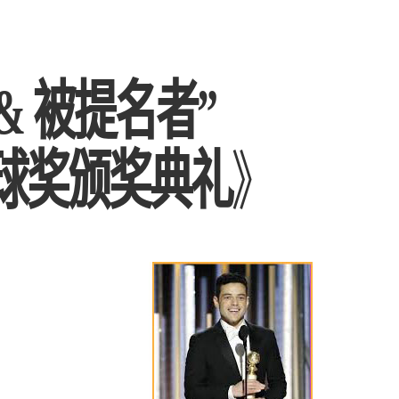
。
& 被提名者”
金球奖颁奖典礼
》