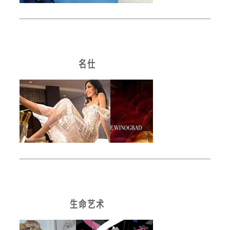
名 仕
生 命 艺 术