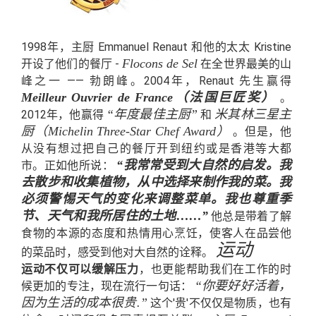
1998年，主厨 Emmanuel Renaut 和他的太太 Kristine
Flocons de Sel
开设了他们的餐厅 -
在全世界最美的山
峰之一 —— 勃朗峰。2004年，Renaut 先生赢得
Meilleur Ouvrier de France（法国巨匠奖）
。
“年度最佳主厨”
米其林三星主
2012年，他赢得
和
厨（Michelin Three-Star Chef Award）
。但是，他
从没有想过把自己的餐厅开到纽约或是香港等大都
“我常常受到大自然的启发。我
市。正如他所说：
去散步和收集植物，从中选择来制作我的菜。我
必须警惕天气的变化来调整菜单。我也尊重季
节、天气和我所居住的土地……”
他总是带着了解
食物的本源的态度和热情用心烹饪，使客人在品尝他
运动
的菜品时，感受到他对大自然的诠释。
运动不仅可以缓解压力
，也更能帮助我们在工作的时
“你要好好活着，
候更加的专注，现在流行一句话：
因为生活的成本很贵.”
这个'贵'不仅仅是物质，也有