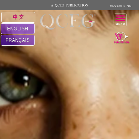
中 文
ENGLISH
FRANÇAIS