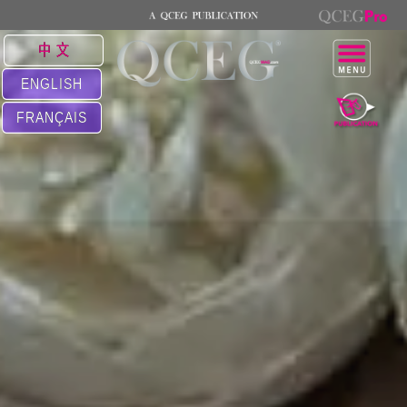
中 文
ENGLISH
FRANÇAIS