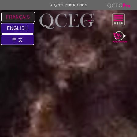
FRANÇAIS
ENGLISH
中 文