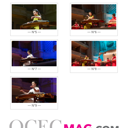
— N°5 —
— N°6 —
— N°7 —
— N°8 —
— N°9 —