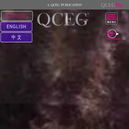
FRANÇAIS
ENGLISH
中 文