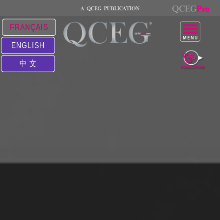
FRANÇAIS
ENGLISH
中 文