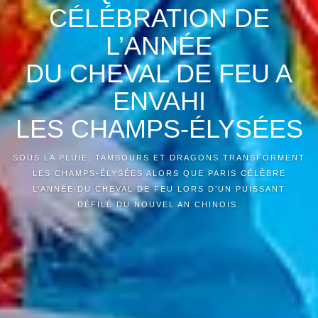
CÉLÉBRATION DE
L’ANNÉE
DU CHEVAL DE FEU A
ENVAHI
LES CHAMPS-ÉLYSÉES
SOUS LA PLUIE, TAMBOURS ET DRAGONS TRANSFORMENT
LES CHAMPS-ÉLYSÉES ALORS QUE PARIS CÉLÈBRE
L’ANNÉE DU CHEVAL DE FEU LORS D’UN PUISSANT
DÉFILÉ DU NOUVEL AN CHINOIS.