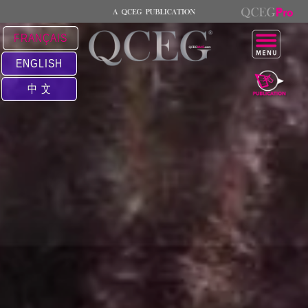
FRANÇAIS
ENGLISH
中 文