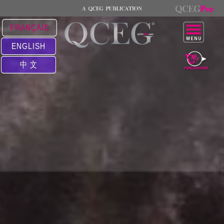
FRANÇAIS
ENGLISH
中 文