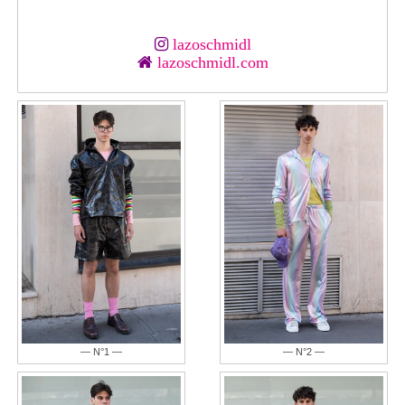
lazoschmidl
lazoschmidl.com
— N°1 —
— N°2 —