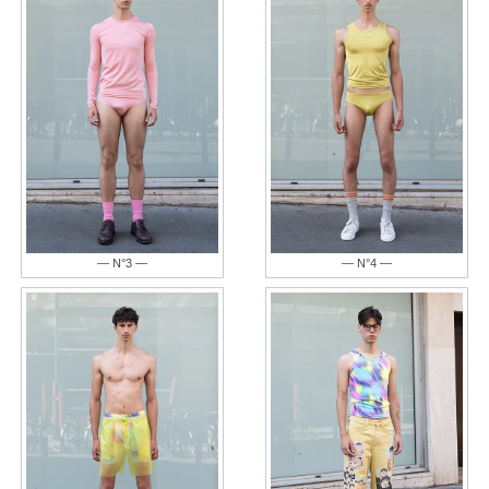
— N°3 —
— N°4 —