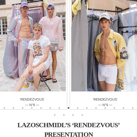
‘RENDEZVOUS’
‘RENDEZVOUS’
— N°9 —
— N°10 —
LAZOSCHMIDL’S ‘RENDEZVOUS’
PRESENTATION