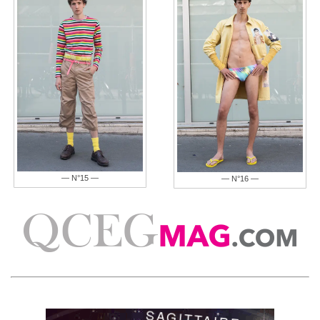
— N°15 —
— N°16 —