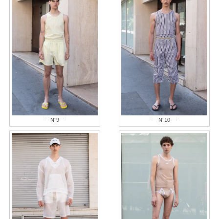
— N°9 —
— N°10 —