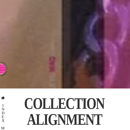
⇨ PASSER AU CHINOIS
COLLECTION
I
N
ALIGNMENT
D
E
X
M