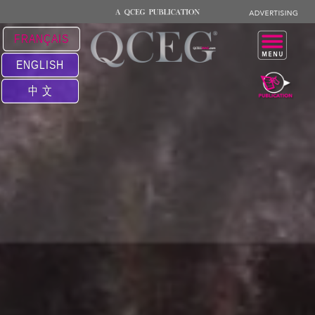
FRANÇAIS
ENGLISH
中 文