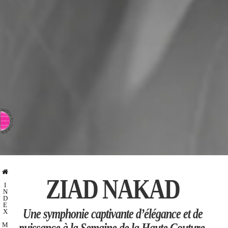
⇨ PASSER AU CHINOIS
ZIAD NAKAD
I
N
D
E
Une symphonie captivante d’élégance et de
X
puissance à la Semaine de la Haute Couture.
M