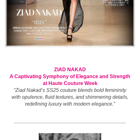
ZIAD NAKAD
A Captivating Symphony of Elegance and Strength
at Haute Couture Week
“Ziad Nakad’s SS25 couture blends bold femininity
with opulence, fluid textures, and shimmering details,
redefining luxury with modern elegance.”