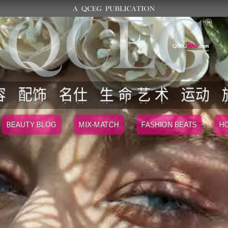
容
配饰
名仕
生 命 艺 术
运动
BEAUTY BLOG
MIX-MATCH
FASHION BEATS
HO