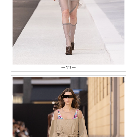
— N°1 —