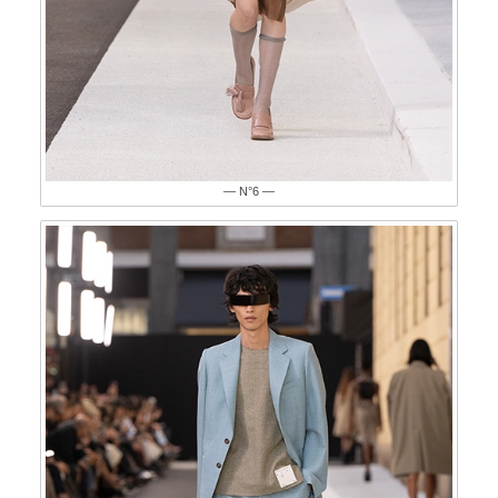
— N°6 —