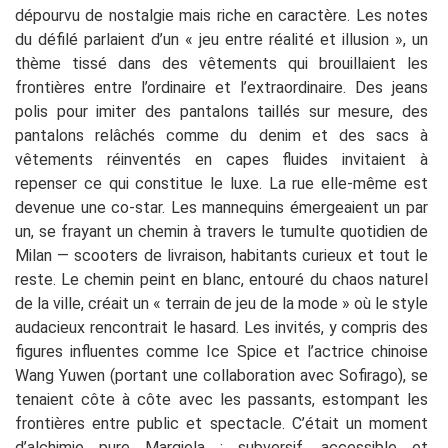
dépourvu de nostalgie mais riche en caractère. Les notes
du défilé parlaient d’un « jeu entre réalité et illusion », un
thème tissé dans des vêtements qui brouillaient les
frontières entre l’ordinaire et l’extraordinaire. Des jeans
polis pour imiter des pantalons taillés sur mesure, des
pantalons relâchés comme du denim et des sacs à
vêtements réinventés en capes fluides invitaient à
repenser ce qui constitue le luxe. La rue elle-même est
devenue une co-star. Les mannequins émergeaient un par
un, se frayant un chemin à travers le tumulte quotidien de
Milan — scooters de livraison, habitants curieux et tout le
reste. Le chemin peint en blanc, entouré du chaos naturel
de la ville, créait un « terrain de jeu de la mode » où le style
audacieux rencontrait le hasard. Les invités, y compris des
figures influentes comme Ice Spice et l’actrice chinoise
Wang Yuwen (portant une collaboration avec Sofirago), se
tenaient côte à côte avec les passants, estompant les
frontières entre public et spectacle. C’était un moment
d’alchimie pure Margiela : subversif, accessible et