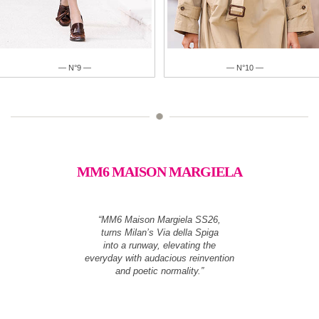
— N°10 —
— N°11 —
MM6 MAISON MARGIELA
“MM6 Maison Margiela SS26,
turns Milan’s Via della Spiga
into a runway, elevating the
everyday with audacious reinvention
and poetic normality.”