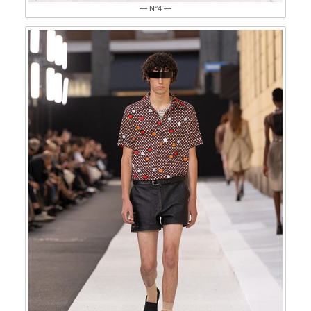
— N°4 —