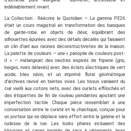
indéniablement vivant.
La Collection : Réécrire le Quotidien — La gamme PE26
était un cours magistral en transformation des basiques
de garde-robe en objets de désir, équilibrant des
silhouettes épurées avec des détails décalés qui faisaient
un clin d'œil aux racines déconstructivistes de la maison.
La palette de couleurs — une « panoplie de couleurs post-
it » — mélangeait des neutres inspirés de friperie (gris,
beiges, noirs délavés) avec des éclats électriques de vert
acide, bleu néon, et un imprimé floral géométrique
d’archives ravivé en teintes vives. Les tissus variaient du
cuir vieilli aux cotons nets, avec des ourlets effilochés et
des étiquettes de fin de rouleau pendantes ajoutant une
imperfection tactile. Chaque pièce ressemblait à une
conversation entre le curaté et le chaotique, conçue pour
un porteur qui se déplace sans effort entre la galerie et la
rudesse de la rue. Les looks phares incluaient des
blousons et capes inspirés de sacs à vêtements, leurs