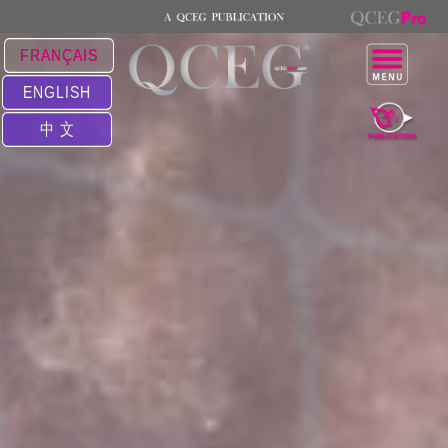
FRANÇAIS
ENGLISH
中 文