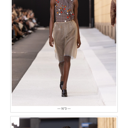
— N°3 —