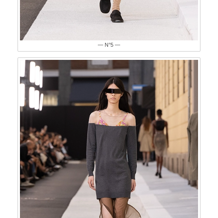
— N°5 —