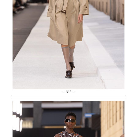
— N°2 —