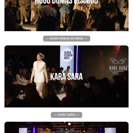
— HUGO DUMAS ECAMOD —
— KARA SARA —