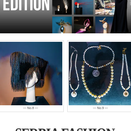
— No.9 —
— No.10 —