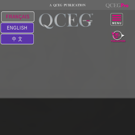
FRANÇAIS
ENGLISH
中 文