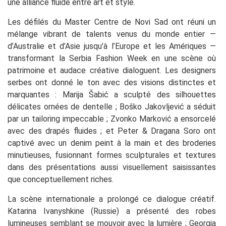
une alliance fluide entre art et style.
Les défilés du Master Centre de Novi Sad ont réuni un
mélange vibrant de talents venus du monde entier —
d’Australie et d’Asie jusqu’à l’Europe et les Amériques —
transformant la Serbia Fashion Week en une scène où
patrimoine et audace créative dialoguent. Les designers
serbes ont donné le ton avec des visions distinctes et
marquantes : Marija Šabić a sculpté des silhouettes
délicates ornées de dentelle ; Boško Jakovljević a séduit
par un tailoring impeccable ; Zvonko Marković a ensorcelé
avec des drapés fluides ; et Peter & Dragana Soro ont
captivé avec un denim peint à la main et des broderies
minutieuses, fusionnant formes sculpturales et textures
dans des présentations aussi visuellement saisissantes
que conceptuellement riches.
La scène internationale a prolongé ce dialogue créatif.
Katarina Ivanyshkine (Russie) a présenté des robes
lumineuses semblant se mouvoir avec la lumière ; Georgia