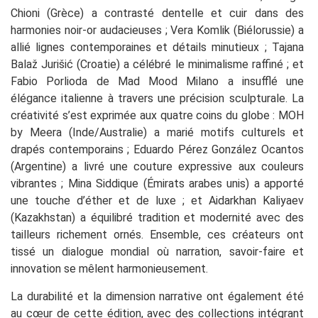
Chioni (Grèce) a contrasté dentelle et cuir dans des
harmonies noir-or audacieuses ; Vera Komlik (Biélorussie) a
allié lignes contemporaines et détails minutieux ; Tajana
Balaž Jurišić (Croatie) a célébré le minimalisme raffiné ; et
Fabio Porlioda de Mad Mood Milano a insufflé une
élégance italienne à travers une précision sculpturale. La
créativité s’est exprimée aux quatre coins du globe : MOH
by Meera (Inde/Australie) a marié motifs culturels et
drapés contemporains ; Eduardo Pérez González Ocantos
(Argentine) a livré une couture expressive aux couleurs
vibrantes ; Mina Siddique (Émirats arabes unis) a apporté
une touche d’éther et de luxe ; et Aidarkhan Kaliyaev
(Kazakhstan) a équilibré tradition et modernité avec des
tailleurs richement ornés. Ensemble, ces créateurs ont
tissé un dialogue mondial où narration, savoir-faire et
innovation se mêlent harmonieusement.
La durabilité et la dimension narrative ont également été
au cœur de cette édition, avec des collections intégrant