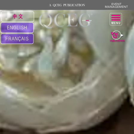
中 文
ENGLISH
FRANÇAIS