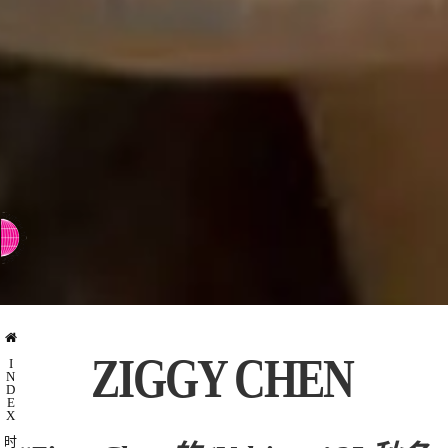
⇨ SWITCH TO ENGLISH
ZIGGY CHEN
I
N
D
E
X
时