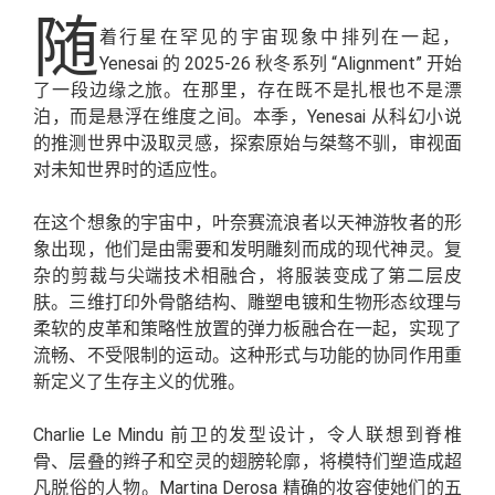
随
着行星在罕见的宇宙现象中排列在一起，
Yenesai 的 2025-26 秋冬系列 “Alignment” 开始
了一段边缘之旅。在那里，存在既不是扎根也不是漂
泊，而是悬浮在维度之间。本季，Yenesai 从科幻小说
的推测世界中汲取灵感，探索原始与桀骜不驯，审视面
对未知世界时的适应性。
在这个想象的宇宙中，叶奈赛流浪者以天神游牧者的形
象出现，他们是由需要和发明雕刻而成的现代神灵。复
杂的剪裁与尖端技术相融合，将服装变成了第二层皮
肤。三维打印外骨骼结构、雕塑电镀和生物形态纹理与
柔软的皮革和策略性放置的弹力板融合在一起，实现了
流畅、不受限制的运动。这种形式与功能的协同作用重
新定义了生存主义的优雅。
Charlie Le Mindu 前卫的发型设计，令人联想到脊椎
骨、层叠的辫子和空灵的翅膀轮廓，将模特们塑造成超
凡脱俗的人物。Martina Derosa 精确的妆容使她们的五