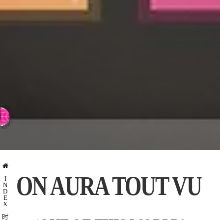
⇨ SWITCH TO ENGLISH
ON AURA TOUT VU
I
N
D
E
X
时