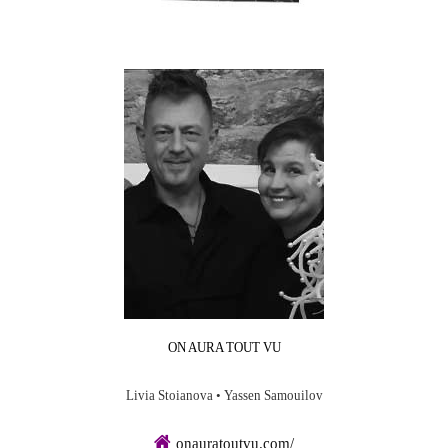
ON AURA TOUT VU
Livia Stoianova • Yassen Samouilov
onauratoutvu.com/