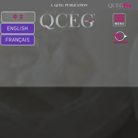
中 文
ENGLISH
FRANÇAIS